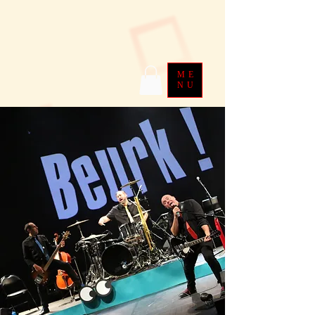
ME
NU