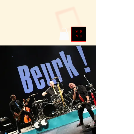
ME
NU