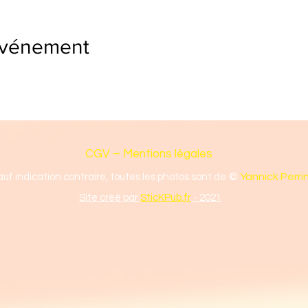
événement
CGV – Mentions légales
©
Yannick Perri
auf indication contraire, toutes les photos sont de
Site créé par
SticKPub.fr
- 2021