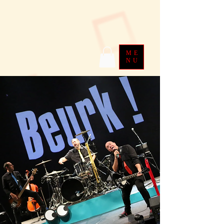
ME
NU