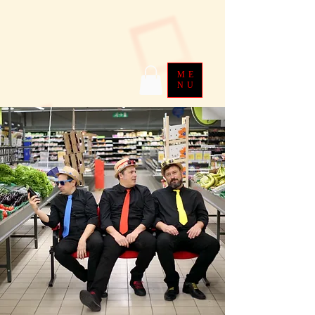
ME
NU