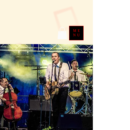
ME
NU