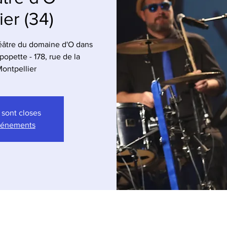
ier (34)
âtre du domaine d'O dans
popette - 178, rue de la
Montpellier
 sont closes
événements