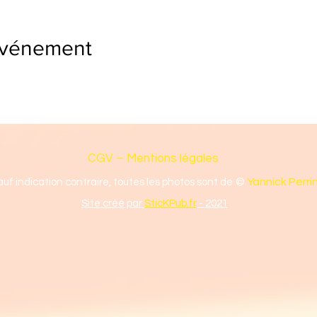
événement
CGV – Mentions légales
©
Yannick Perri
auf indication contraire, toutes les photos sont de
Site créé par
SticKPub.fr
- 2021