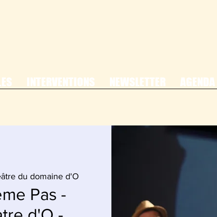
LES
INTERVENTIONS
NEWSLETTER
AGENDA
âtre du domaine d'O
ême Pas -
tre d'O -