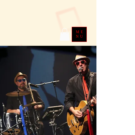
ME
NU