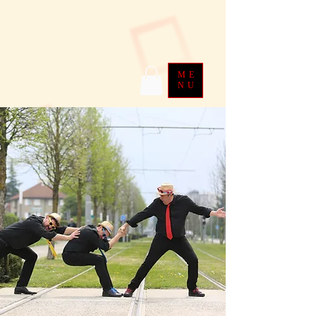
ME
NU