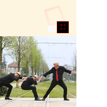
ME
NU