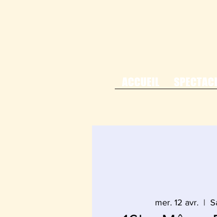
ACCUEIL
SPECTAC
mer. 12 avr.
  |  
S