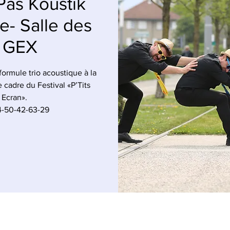
Pas Koustik
ue- Salle des
- GEX
ormule trio acoustique à la
 cadre du Festival «P’Tits
 Ecran».
4-50-42-63-29