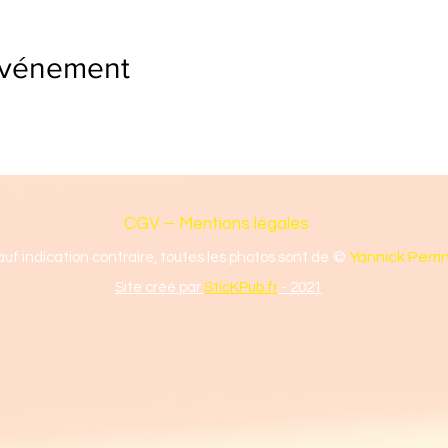
événement
CGV – Mentions légales
©
Yannick Perri
auf indication contraire, toutes les photos sont de
Site créé par
SticKPub.fr
- 2021