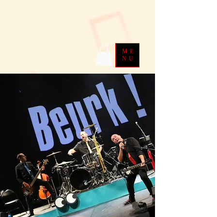
ME
NU