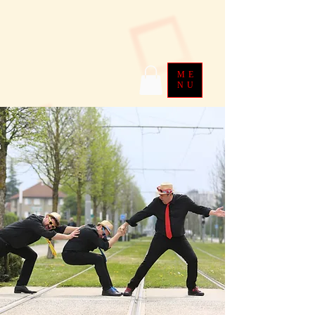
ME
NU